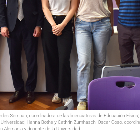
edes Semhan, coordinadora de las licenciaturas de Educación Física; 
e la Universidad; Hanna Bothe y Cathrin Zumhasch; Oscar Coso, coordin
on Alemania y docente de la Universidad.