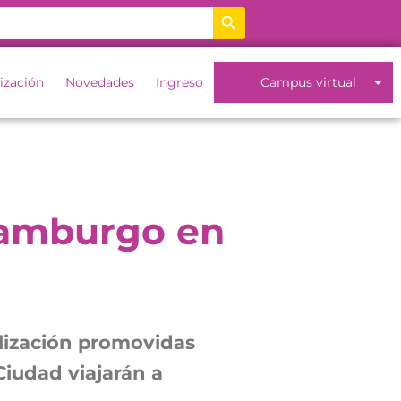
Botón de búsqueda
ización
Novedades
Ingreso
Campus virtual
 Hamburgo en
alización promovidas
Ciudad viajarán a