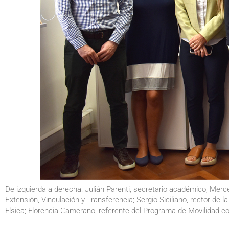
De izquierda a derecha: Julián Parenti, secretario académico; Merc
Extensión, Vinculación y Transferencia; Sergio Siciliano, rector d
Física; Florencia Camerano, referente del Programa de Movilidad c