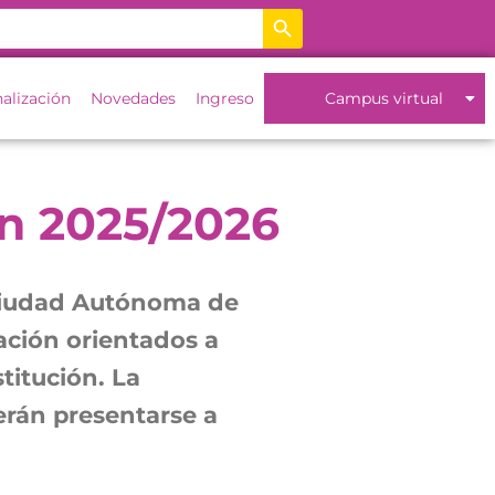
Botón de búsqueda
nalización
Novedades
Ingreso
Campus virtual
ón 2025/2026
a Ciudad Autónoma de
ación orientados a
titución. La
erán presentarse a