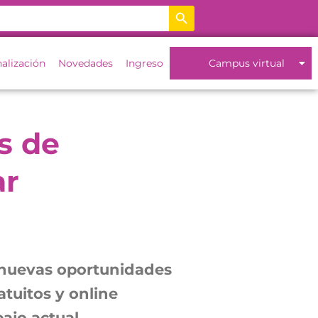
Botón de búsqueda
nalización
Novedades
Ingreso
Campus virtual
s de
ar
 nuevas oportunidades
tuitos y online
ajo actual.