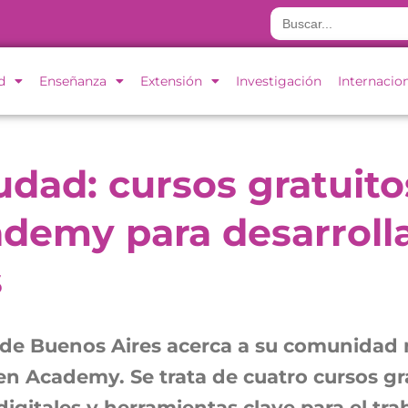
Buscar:
d
Enseñanza
Extensión
Investigación
Internacio
dad: cursos gratuito
demy para desarroll
s
 de Buenos Aires acerca a su comunidad
n Academy. Se trata de cuatro cursos gra
igitales y herramientas clave para el trab