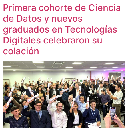
Primera cohorte de Ciencia
de Datos y nuevos
graduados en Tecnologías
Digitales celebraron su
colación