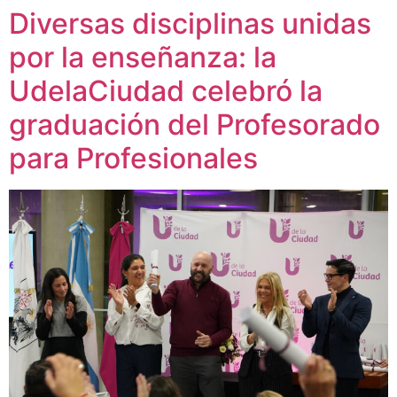
Diversas disciplinas unidas
por la enseñanza: la
UdelaCiudad celebró la
graduación del Profesorado
para Profesionales